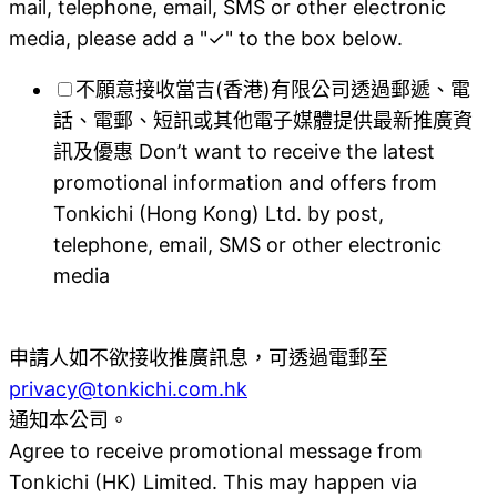
mail, telephone, email, SMS or other electronic
media, please add a "✓" to the box below.
不願意接收當吉(香港)有限公司透過郵遞、電
話、電郵、短訊或其他電子媒體提供最新推廣資
訊及優惠 Don’t want to receive the latest
promotional information and offers from
Tonkichi (Hong Kong) Ltd. by post,
telephone, email, SMS or other electronic
media
申請人如不欲接收推廣訊息，可透過電郵至
privacy@tonkichi.com.hk
通知本公司。
Agree to receive promotional message from
Tonkichi (HK) Limited. This may happen via