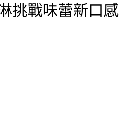
淇淋挑戰味蕾新口感