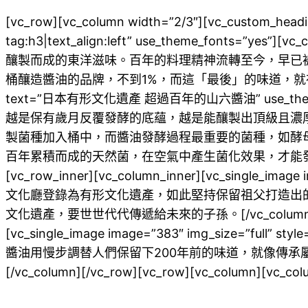
[vc_row][vc_column width=”2/3″][vc_cus
tag:h3|text_align:left” use_theme_f
釀製而成的東洋滋味。百年的料理精神流轉至今，早已
桶釀造醬油的品牌，不到1%，而這「最後」的味道，就在小豆島中
text=”日本有形文化遺產 超過百年的山六醬油” use_th
越是保有歲月反覆發酵的底蘊，越是能釀製出頂級且濃
製菌種加入桶中，而醬油發酵過程最重要的菌種，如酵
百年累積而成的天然菌，在空氣中產生菌化效果，才能發酵出另全日本都著
[vc_row_inner][vc_column_inner][vc_single_im
文化廳登錄為有形文化遺產，如此堅持保留祖父打造出
文化遺產，要世世代代傳遞給未來的子孫。[/vc_column_text][/vc_
[vc_single_image image=”383″ img_size=
醬油用慢步調替人們保留下200年前的味道，就像傳承屬於日本的口味，
[/vc_column][/vc_row][vc_row][vc_column][vc_col