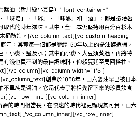
/山六醬油（香川縣小豆島）” font_container=”
五種基本調味料「醬油」、「味噌」、「酢」、「味醂」和「酒」，都是憑藉著
可取代的陳年滋味。其中，全日本仍堅持用百分百杉木
olumn_text][vc_custom_heading
的木桶看似有著髒汙，其實每一個都是歷經150年以上的醬油釀造桶，
豆、小麥、鹽及水；其中而小麥、大豆須蒸過，再將特
是有錢也買不到的最佳調味料，仰賴蔓延至周圍樑柱、
mn][vc_column width=”1/3″]
x_rounded”][vc_column_text]創業於1868年，山六醬油早已被日本
油不單純是醬油，它還代表了將祖先留下來的珍貴飲食
vc_row_inner][vc_column_inner]
n_text]自然發酵的醬油所需的時間相當長，在快速的時代裡更顯現其可貴，山六
_column_inner][/vc_row_inner]