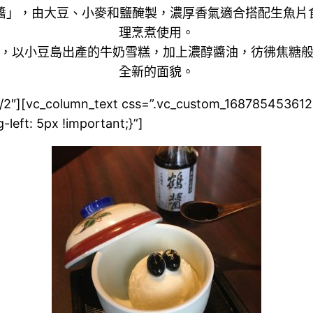
醬」，由大豆、小麥和鹽醃製，濃厚香氣適合搭配生魚片
理烹煮使用。
，以小豆島出產的牛奶雪糕，加上濃醇醬油，彷彿焦糖
全新的面貌。
/2″][vc_column_text css=”.vc_custom_1687854536121
left: 5px !important;}”]