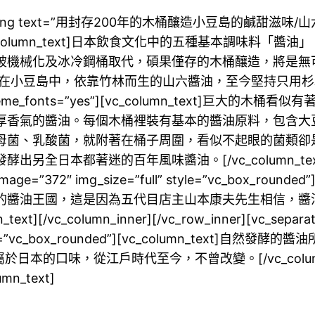
tom_heading text=”用封存200年的木桶釀造小豆島的鹹甜滋味
onts=”yes”][vc_column_text]日本飲食文化中的
被機械化及冰冷鋼桶取代，碩果僅存的木桶釀造，將是無
，依靠竹林而生的山六醬油，至今堅持只用杉木桶釀造。[/vc_c
eme_fonts=”yes”][vc_column_text]巨大
厚香氣的醬油。每個木桶裡裝有基本的醬油原料，包含大
母菌、乳酸菌，就附著在桶子周圍，看似不起眼的菌類卻
迷的百年風味醬油。[/vc_column_text][/vc_colu
age image=”372″ img_size=”full” style=”vc_bo
的醬油王國，這是因為五代目店主山本康夫先生相信，醬
column_inner][/vc_row_inner][vc_separator][
”full” style=”vc_box_rounded”][vc_colum
從江戶時代至今，不曾改變。[/vc_column_text][/vc
umn_text]